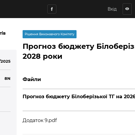
Вхід
visibility
тів
Рішення Виконавчого Комітету
Прогноз бюджету Білоберізь
2028 роки
/2025
8N
Файли
Прогноз бюджету Білоберізької ТГ на 202
Додаток 9.pdf