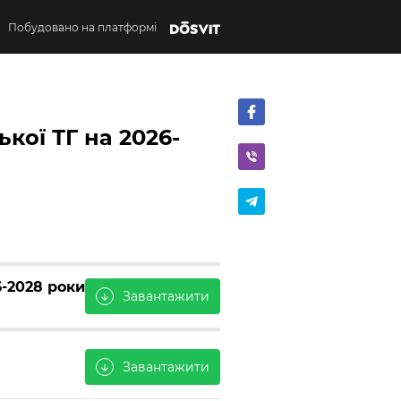
Побудовано на платформі
кої ТГ на 2026-
6-2028 роки
Завантажити
arrow_downward
Завантажити
arrow_downward