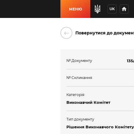
home
UK
МЕНЮ
keyboard_backspace
Повернутися до докумен
№ Документу
135
№ Скликання
Категорія
Виконавчий Комітет
Тип документу
Рішення Виконавчого Комітету