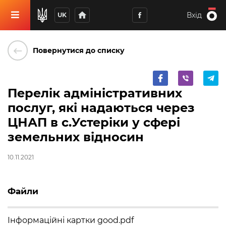
home
Вхід
UK
keyboard_backspace
Повернутися до списку
Перелік адміністративних
послуг, які надаються через
ЦНАП в с.Устеріки у сфері
земельних відносин
10.11.2021
Файли
Інформаційні картки good.pdf