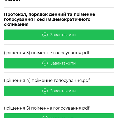
Протокол, порядок денний та поіменне
голосування І сесії 8 демократичного
скликання
Завантажити
arrow_downward
( рішення 3) поіменне голосування.pdf
Завантажити
arrow_downward
( рішення 4) поіменне голосування.pdf
Завантажити
arrow_downward
( рішення 5) поіменне голосування.pdf