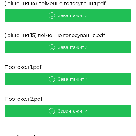
( рішення 14) поіменне голосування.pdf
Завантажити
arrow_downward
( рішення 15) поіменне голосування.pdf
Завантажити
arrow_downward
Протокол 1.pdf
Завантажити
arrow_downward
Протокол 2.pdf
Завантажити
arrow_downward