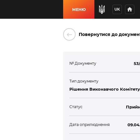
home
UK
МЕНЮ
keyboard_backspace
Повернутися до докумен
№ Документу
53
Тип документу
Рішення Виконавчого Комітету
Статус
Прийн
Дата оприлюднення
09.04