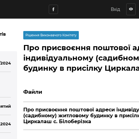
Вхід
visibility
тів
Рішення Виконавчого Комітету
Про присвоєння поштової а
індивідуальному (садибно
/2024
будинку в присілку Циркала
Файли
ятий
Про присвоєння поштової адреси індивід
(садибному) житловому будинку в присіл
Циркалаш с. Білоберізка
.2024