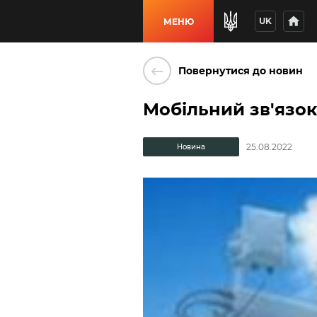
home
UK
МЕНЮ
keyboard_backspace
Повернутися до новин
Мобільний зв'язок 
25.08.2022
Новина