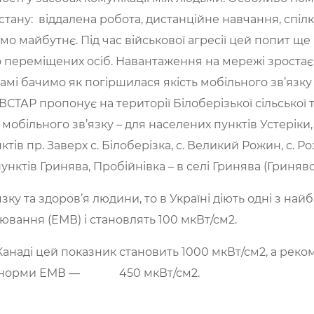
о стану: віддалена робота, дистанційне навчання, спі
мо майбутнє. Під час військової агресії цей попит ще
 переміщених осіб. Навантаження на мережі зростає
самі бачимо як погіршилася якість мобільного зв’язк
СТАР пропонує на території Білоберізької сільської 
мобільного зв’язку – для населених пунктів Устеріки,
тів пр. Заверх с. Білоберізка, с. Великий Рожин, с. Роз
унктів Гринява, Пробійнівка – в селі Гринява (Гринявс
ку та здоров’я людини, то в Україні діють одні з на
вання (ЕМВ) і становлять 100 мкВт/см2.
 Канаді цей показник становить 1000 мкВт/см2, а рек
мі норми ЕМВ — 450 мкВт/см2.