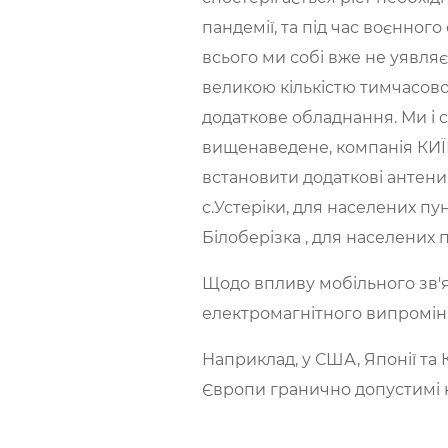
пандемії, та під час воєнног
всього ми собі вже не уявляє
великою кількістю тимчасово
додаткове обладнання. Ми і 
вищенаведене, компанія КИЇВ
встановити додаткові антени 
с.Устеріки, для населених пунк
Білоберізка , для населених п
Щодо впливу мобільного зв'яз
електромагнітного випроміню
Наприклад, у США, Японії та
Європи гранично допусти