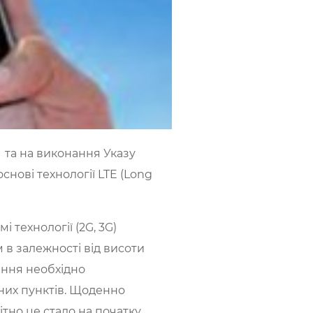
G та на виконання Указу
нові технології LTE (Long
 технології (2G, 3G)
м в залежності від висоти
ання необхідно
них пунктів. Щоденно
ітно це стало на початку