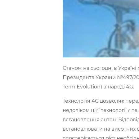
Станом на сьогодні в Україні
Президента України №497/201
Term Evolution) в народі 4G.
Технологія 4G дозволяє перед
недоліком цієї технології є т
встановлення антен. Відпові
встановлювати на висотних с
спостерігається ріст необхід