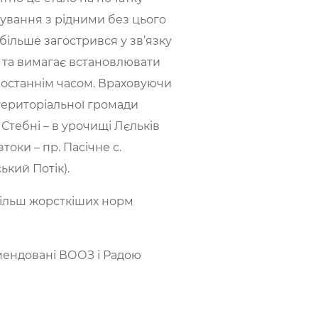
лкування з рідними без цього
 більше загострився у зв’язку
 та вимагає встановлювати
у останнім часом. Враховуючи
територіальної громади
 Стебні – в урочищі Лєльків
токи – пр. Пасічне с.
ький Потік).
йбільш жорсткіших норм
омендовані ВООЗ і Радою