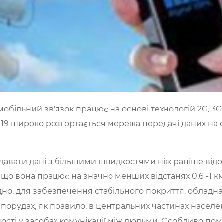
 мобільний зв'язок працює на основі технологій 2G, 3
9 широко розгортається мережа передачі даних на ос
авати дані з більшими швидкостями ніж раніше відомі
е, що вона працює на значно менших відстанях 0,6 -1 к
дно, для забезпечення стабільного покриття, обладн
порудах, як правило, в центральних частинах населе
ності у засобах комунікації між людьми. Особливо пом