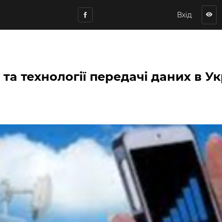
Вхід
visibility
та технології передачі даних в Ук