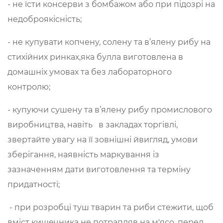
- не їсти консерви з бомбажом або при підозрі на
недоброякісність;
- не купувати копчену, солену та в’ялену рибу на
стихійних ринках,яка булла виготовлена в
домашніх умовах та без лабораторного
контролю;
- купуючи сушену та в’ялену рибу промислового
виробництва, навіть в закладах торгівлі,
звертайте увагу на її зовнішні йвигляд, умови
зберігання, наявність маркування із
зазначенням дати виготовлення та терміну
придатності;
- при розробці туш тварин та риби стежити, щоб
вміст кишечника не потрапляв на м'ясо, перед