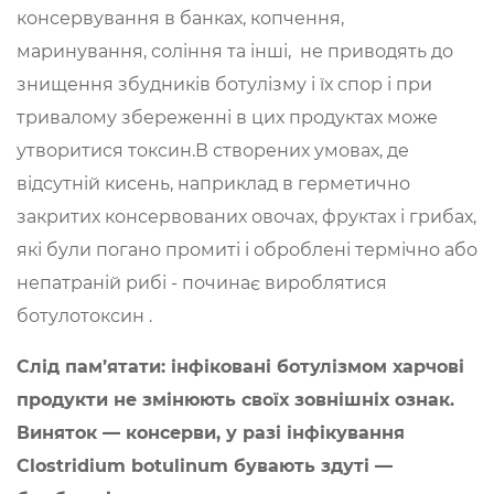
консервування в банках, копчення,
маринування, соління та інші, не приводять до
знищення збудників ботулізму і їх спор і при
тривалому збереженні в цих продуктах може
утворитися токсин.В створених умовах, де
відсутній кисень, наприклад в герметично
закритих консервованих овочах, фруктах і грибах,
які були погано промиті і оброблені термічно або
непатраній рибі - починає вироблятися
ботулотоксин .
Слід пам’ятати: інфіковані ботулізмом харчові
продукти не змінюють своїх зовнішніх ознак.
Виняток — консерви, у разі інфікування
Clostridium botulinum бувають здуті —