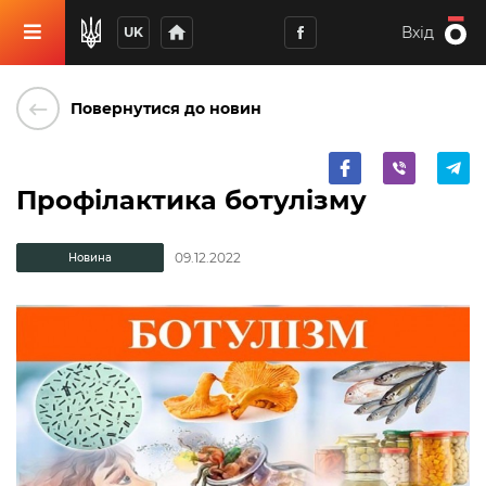
home
Вхід
UK
keyboard_backspace
Повернутися до новин
Профілактика ботулізму
09.12.2022
Новина