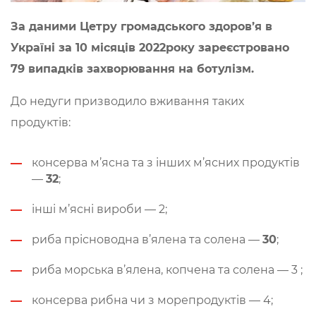
За даними Цетру громадського здоров’я в
Україні за 10 місяців 2022року зареєстровано
79 випадків захворювання на ботулізм.
До недуги призводило вживання таких
продуктів:
консерва м’ясна та з інших м’ясних продуктів
—
32
;
інші м’ясні вироби — 2;
риба прісноводна в’ялена та солена —
30
;
риба морська в’ялена, копчена та солена — 3 ;
консерва рибна чи з морепродуктів — 4;