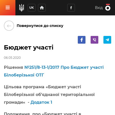
home
Вхід
UK
keyboard_backspace
Повернутися до списку
Бюджет участі
06.05.2020
Рішення
№251/8-13-1/2017 Про Бюджет участі
Білоберізької ОТГ
Цільова програма «Бюджет участі
Білоберізької об’єднаної територіальної
громади« -
Додаток 1
Положення про
«
Бюджет участі в