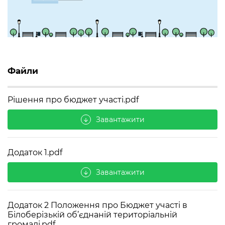
Файли
Рішення про бюджет участі.pdf
Завантажити
arrow_downward
Додаток 1.pdf
Завантажити
arrow_downward
Додаток 2 Положення про Бюджет участі в
Білоберізькій об’єднаній територіальній
громаді.pdf