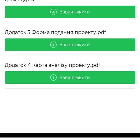
Завантажити
arrow_downward
Додаток 3 Форма подання проекту..pdf
Завантажити
arrow_downward
Додаток 4 Карта аналізу проекту..pdf
Завантажити
arrow_downward