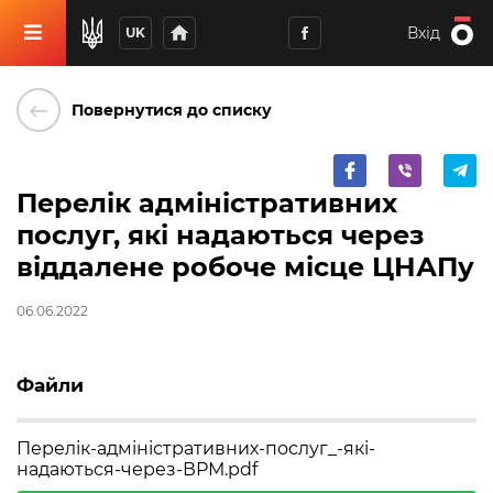
home
Вхід
UK
keyboard_backspace
Повернутися до списку
Перелік адміністративних
послуг, які надаються через
віддалене робоче місце ЦНАПу
06.06.2022
Файли
Перелік-адміністративних-послуг_-які-
надаються-через-ВРМ.pdf