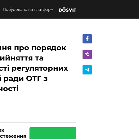
Побудовано на платформі
ня про порядок
рийняття та
сті регуляторних
ї ради ОТГ з
ності
ок
ідстеження