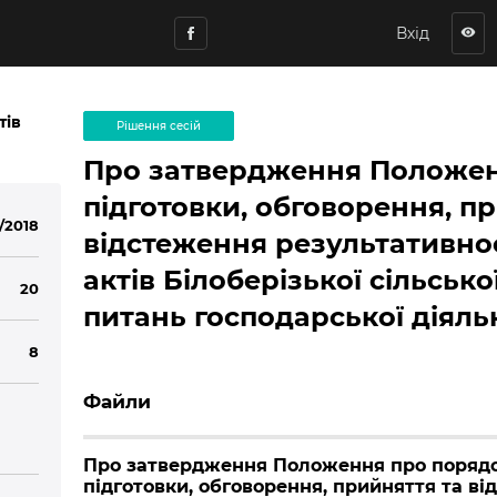
Вхід
visibility
тів
Рішення сесій
Про затвердження Положен
підготовки, обговорення, п
/2018
відстеження результативно
актів Білоберізької сільсько
20
питань господарської діяль
8
Файли
Про затвердження Положення про поряд
підготовки, обговорення, прийняття та в