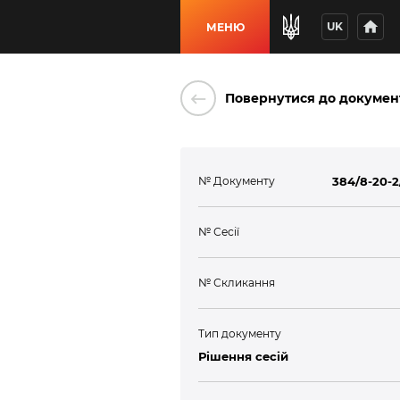
home
UK
МЕНЮ
keyboard_backspace
Повернутися до докумен
№ Документу
384/8-20-2
№ Сесії
№ Скликання
Тип документу
Рішення сесій