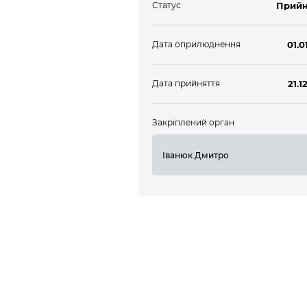
Статус
Прийн
Дата оприлюднення
01.0
Дата прийняття
21.1
Закріплений орган
Іванюк Дмитро