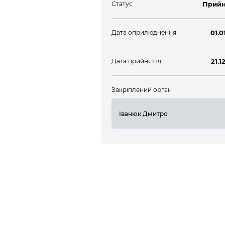
Статус
Прийн
Дата оприлюднення
01.0
Дата прийняття
21.1
Закріплений орган
Іванюк Дмитро