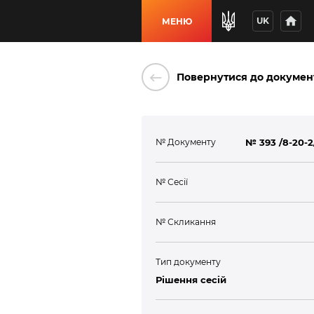
home
UK
МЕНЮ
keyboard_backspace
Повернутися до докумен
№ Документу
№ 393 /8-20-2
№ Сесії
№ Скликання
Тип документу
Рішення сесій