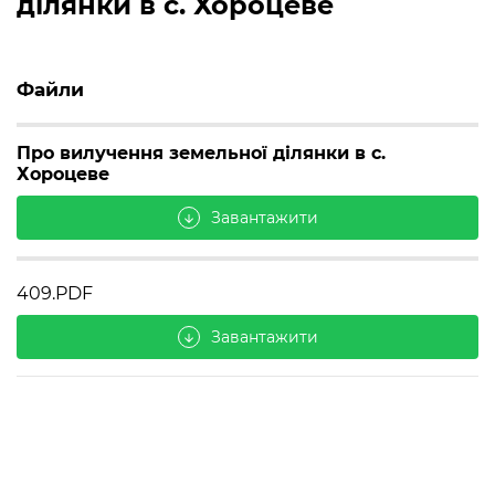
ділянки в с. Хороцеве
Файли
Про вилучення земельної ділянки в с.
Хороцеве
Завантажити
arrow_downward
409.PDF
Завантажити
arrow_downward