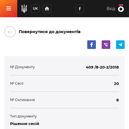
home
Вхід
UK
keyboard_backspace
Повернутися до документів
№ Документу
409 /8-20-2/2018
№ Сесії
20
№ Скликання
8
Тип документу
Рішення сесій