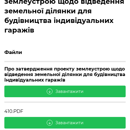
землеустрою щодо відведення
земельної ділянки для
будівництва індивідуальних
гаражів
Файли
Про затвердження проекту землеустрою щодо
відведення земельної ділянки для будівництва
індивідуальних гаражів
Завантажити
arrow_downward
410.PDF
Завантажити
arrow_downward