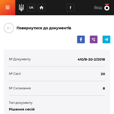
home
Вхід
UK
keyboard_backspace
Повернутися до документів
№ Документу
410/8-20-2/2018
№ Сесії
20
№ Скликання
8
Тип документу
Рішення сесій