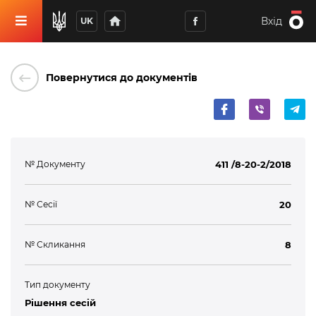
home
Вхід
UK
keyboard_backspace
Повернутися до документів
№ Документу
411 /8-20-2/2018
№ Сесії
20
№ Скликання
8
Тип документу
Рішення сесій