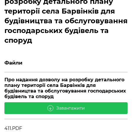
розробку детального плану
території села Барвінків для
будівництва та обслуговування
господарських будівель та
споруд
Файли
Про надання дозволу на розробку детального
плану території села Барвінків для
будівництва та обслуговування господарських
будівель та споруд
Завантажити
arrow_downward
411.PDF