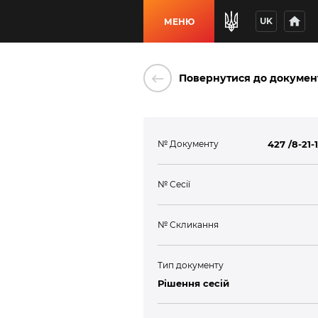
home
UK
МЕНЮ
keyboard_backspace
Повернутися до докумен
№ Документу
427 /8-21-
№ Сесії
№ Скликання
Тип документу
Рішення сесій