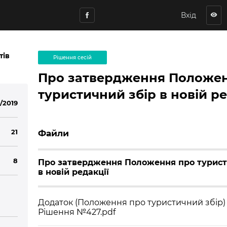
Вхід
visibility
тів
Рішення сесій
Про затвердження Положе
туристичний збір в новій ре
1/2019
21
Файли
8
Про затвердження Положення про турист
в новій редакції
Додаток (Положення про туристичний збір)
Рішення №427.pdf