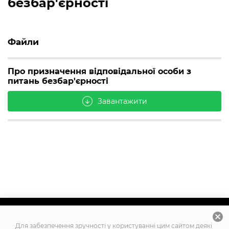
безбар'єрності
Файли
Про призначення відповідальної особи з
питань безбар'єрності
Завантажити
arrow_downward
cancel
2026
© Усі права захищено
Для забезпечення зручності у користуванні цим сайтом деякі