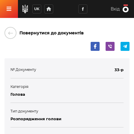
home
Вхід
UK
keyboard_backspace
Повернутися до документів
№ Документу
33-р
Категорія
Голова
Тип документу
Розпорядження голови